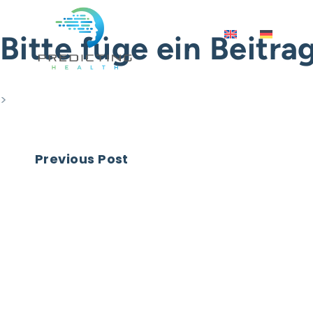
Zum Inhalt springen
H
Bitte füge ein Beitrag
>
Beitragsnavigatio
Previous Post