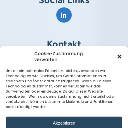
Kontakt
Cookie-Zustimmung
PH Predicting Health GmbH
verwalten
Ruckerlberggasse 13
Um dir ein optimales Erlebnis zu bieten, verwenden wir
8010 Graz
Technologien wie Cookies, um Geräteinformationen zu
speichern und/oder darauf zuzugreifen. Wenn du diesen
Technologien zustimmst, können wir Daten wie das
kontakt@predicting-health.at
Surfverhalten oder eindeutige IDs auf dieser Website
verarbeiten. Wenn du deine Zustimmung nicht erteilst oder
zurückziehst, können bestimmte Merkmale und Funktionen
beeinträchtigt werden.
Dank
Akzeptieren