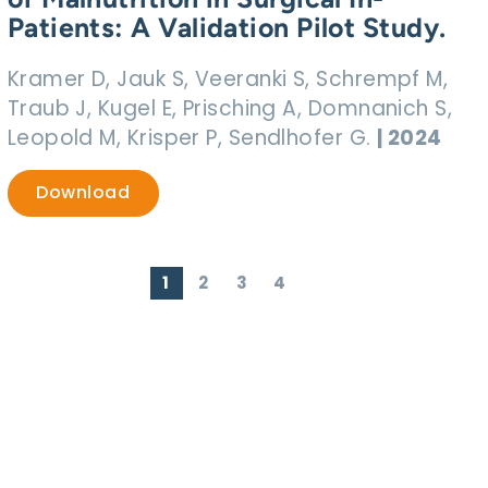
Patients: A Validation Pilot Study.
Kramer D, Jauk S, Veeranki S, Schrempf M,
Traub J, Kugel E, Prisching A, Domnanich S,
Leopold M, Krisper P, Sendlhofer G.
| 2024
Download
1
2
3
4