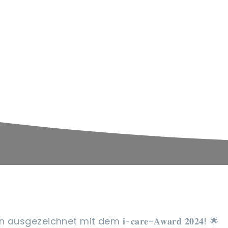
zeichnet mit dem 𝐢-𝐜𝐚𝐫𝐞-𝐀𝐰𝐚𝐫𝐝 𝟐𝟎𝟐𝟒! 🌟