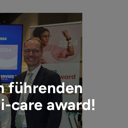
m führenden
i-care award!