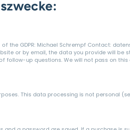
gszwecke:
ng of the GDPR: Michael Schrempf Contact: date
bsite or by email, the data you provide will be 
 of follow-up questions. We will not pass on thi
rposes. This data processing is not personal (s
ss and a password are saved. If a purchase is 