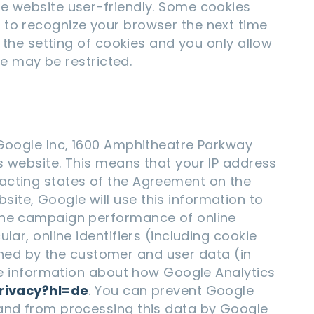
he website user-friendly. Some cookies
 to recognize your browser the next time
t the setting of cookies and you only allow
te may be restricted.
 Google Inc, 1600 Amphitheatre Parkway
s website. This means that your IP address
racting states of the Agreement on the
ite, Google will use this information to
 the campaign performance of online
ar, online identifiers (including cookie
signed by the customer and user data (in
ore information about how Google Analytics
privacy?hl=de
. You can prevent Google
 and from processing this data by Google