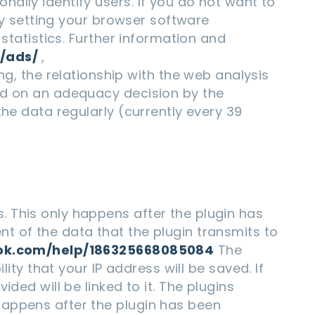
ally identify users. If you do not want to
 by setting your browser software
statistics. Further information and
s/ads/
,
, the relationship with the web analysis
sed on an adequacy decision by the
the data regularly (currently every 39
 This only happens after the plugin has
t of the data that the plugin transmits to
ok.com/help/186325668085084
The
ity that your IP address will be saved. If
ded will be linked to it. The plugins
happens after the plugin has been